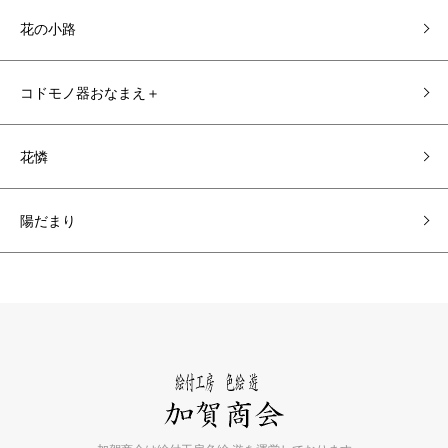
花の小路
コドモノ器おなまえ＋
花憐
陽だまり