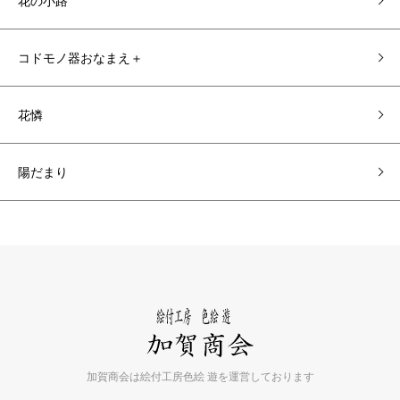
花の小路
コドモノ器おなまえ＋
花憐
陽だまり
加賀商会は絵付工房色絵 遊を運営しております