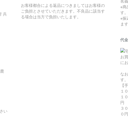
名
お客様都合による返品につきましてはお客様の
※
ご負担とさせていただきます。不良品に該当す
す
 兵
る場合は当方で負担いたします。
※
ま
代
お
に
 鹿
な
す
【
１
１
円
３
さい
０