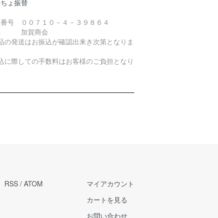
うちょ振替
座番号 ００７１０－４－３９８６４
義 加賀商会
商品の発送はお振込が確認出来き次第となりま
。
振込に際しての手数料はお客様のご負担となり
す
RSS
/
ATOM
マイアカウント
カートを見る
お問い合わせ