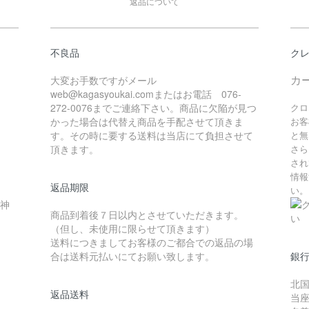
返品について
不良品
ク
カ
大変お手数ですがメール
web@kagasyoukai.comまたはお電話 076-
272-0076までご連絡下さい。商品に欠陥が見つ
クロ
かった場合は代替え商品を手配させて頂きま
お客
す。その時に要する送料は当店にて負担させて
と無
頂きます。
さら
され
情報
返品期限
い。
 神
商品到着後７日以内とさせていただきます。
（但し、未使用に限らせて頂きます）
送料につきましてお客様のご都合での返品の場
合は送料元払いにてお願い致します。
銀
北
返品送料
当