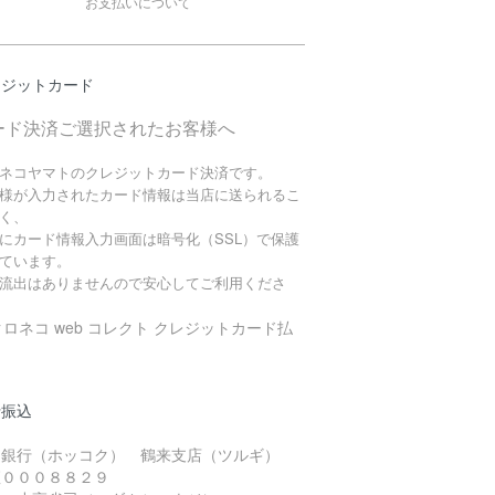
お支払いについて
レジットカード
ード決済ご選択されたお客様へ
ネコヤマトのクレジットカード決済です。
様が入力されたカード情報は当店に送られるこ
く、
にカード情報入力画面は暗号化（SSL）で保護
ています。
流出はありませんので安心してご利用くださ
行振込
国銀行（ホッコク） 鶴来支店（ツルギ）
座０００８８２９