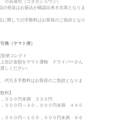
義 小高省司（コダカショウジ）
商品の発送はお振込が確認出来き次第となりま
。
振込に際しての手数料はお客様のご負担となり
す
金引換（ヤマト便）
買上合計金額をヤマト運輸 ドライバーさん
お渡しください。
お、代引き手数料はお客様のご負担となりま
。
手数料】
０，０００円未満 ３３０円
０，０００円～３０，０００円未満 ４４０
０，０００円～１００，０００円未満 ６６
円