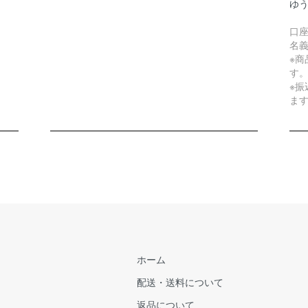
ゆ
口
名
※
す
※
ま
ホーム
配送・送料について
返品について