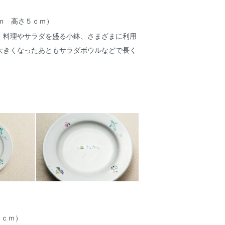
ｍ 高さ５ｃｍ）
、料理やサラダを盛る小鉢、さまざまに利用
大きくなったあともサラダボウルなどで長く
８ｃｍ）