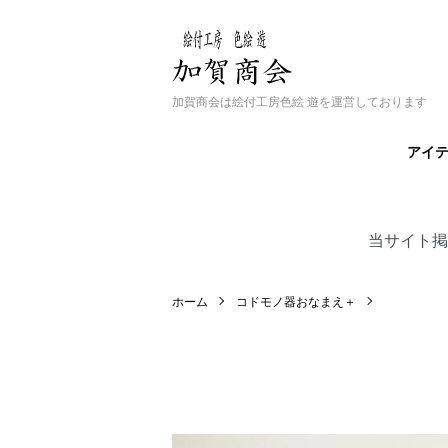
加賀商会は絵付工房色絵 遊を運営しております
アイ
当サイト掲
ホーム
コドモノ器おなまえ＋